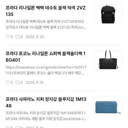
은 아니지만실사용 매우 적은 전시상품 수준으로가볍게 선
프라다 리나일론 백팩 테수토 블랙 럭색 2VZ
물하셔도 좋습니다 착한 가격에 만나보세요 사이즈 : 11.2
135
* 9.7 CM부속품 : 게런티카드 + 더스트 + 케이스구매처 :
글 내용
2 0 1 9 년 미국 매장 https://luxavenue.co.kr/go
프라다 리나일론 백팩 테수토 블랙 럭색 2VZ135프라다
ods/view?no=1600171170 프라다 사피아노 반지갑 I
삼각로고 테수토 리나일론 백팩 블랙 2VZ135 럭색.luxa
D신분증지갑 2MO233프라다 사피아노 반지갑 ID신분증
venue.co.kr프라다의 나일론 포코노 백팩입니다정식 모
작성시간
0
0
2024. 9. 20.
지갑 2MO233 보증서.luxavenue..
델명 2 V Z 1 3 5 나일론 소재로 가볍고 수납력 또한 뛰어
나디자인과 실용성 모두 만족도 높은 인기 상품입니다남녀
모두 사용 가능하세요 깨끗한 중고상품으로생활 때탐 미세
프라다 포코노 리나일론 쇼퍼백 블랙숄더백 1
얼룩 정도 느껴집니다 드로스트링 부분도 전혀 문제 없고
BG401
찢김이나 구멍 전혀 없습니다 자연스러운 사용감으로 편하
글 내용
게 사용하시기 좋습니다착한 가격에 만나보세요 사이즈 :
https://luxavenue.co.kr/goods/view?no=160017
43 * 28 * 폭 19 CM부속품 : 자체제작더스트백 http
1121프라다의 클래식 포코노 숄더 백입니다 매우 깨끗한
s://luxavenue.co.kr/goods/view?no=160017114
중고상품으로내외부 오염 얼룩 없이 기본적인 사용흔적 정
작성시간
0
0
2024. 9. 19.
3 프라다 리나일론 백팩 테수토 블랙 럭색 ..
도입니다 많은 관심 부탁드립니다 사이즈 : 윗가로 44 밑
가로 34 높이 28CM , 폭 13CM부속품 : 자체제작더스트
백 https://luxavenue.co.kr/goods/view?no=1
프라다 사피아노 지퍼 장지갑 블루지갑 1M13
600171121 프라다 포코노 리나일론 쇼퍼백 블랙숄더백
48
1BG401프라다 클래식 포코노 리나일론 쇼퍼백 1BG401
글 내용
숄더백.luxavenue.co.kr
프라다 사피아노 지퍼 장지갑 블루지갑 1M1348프라다 1
M1348 사피아노 메탈 블루 지퍼 장지갑.luxavenue.co.
kr프라다의 사피아노 여성 장지갑입니다 고급스러운 코발
작성시간