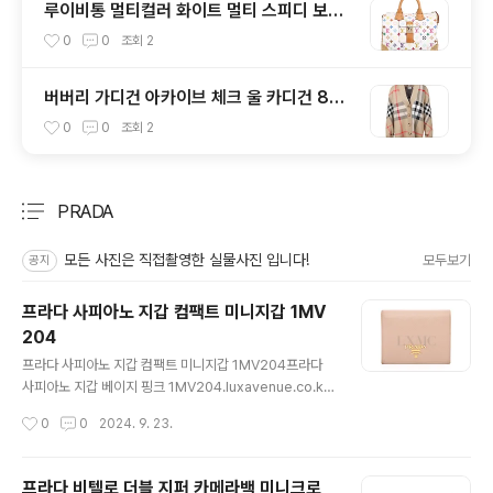
루이비통 멀티컬러 화이트 멀티 스피디 보스
턴백
0
0
조회
2
버버리 가디건 아카이브 체크 울 카디건 803
9153
0
0
조회
2
PRADA
분류 전체보기
주요 글 목록
모든 사진은 직접촬영한 실물사진 입니다!
모두보기
공지
프라다 사피아노 지갑 컴팩트 미니지갑 1MV
204
글 내용
프라다 사피아노 지갑 컴팩트 미니지갑 1MV204프라다
사피아노 지갑 베이지 핑크 1MV204.luxavenue.co.kr
프라다의 컴팩트 반지갑입니다 사피아노 소재이며핑크가
작성시간
0
0
2024. 9. 23.
가미된 베이지 컬러입니다 신형 클래식 라인 상품으로 제
품 전면에프라다 로고 트리밍된 상품입니다 내부 간편 수
납력 끝내줍니다 상태는 실물 사진 그대로 입니다모서리
프라다 비텔로 더블 지퍼 카메라백 미니크로