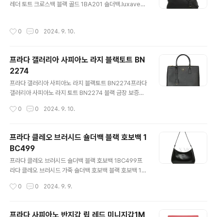
레더 토트 크로스백 블랙 골드 1BA201 숄더백.luxavenu
만 전시상품 수준으로사용흔적 보이지 않습니다 모서리 미
e.co.kr 프라다의 베스트 아이템비텔로 다이노 1 B A 2 0
세한 때탐도 없습니다 구매 보증서 포함된 믿고 구매하실
1 입니다실용성부터 수납력까지 너무 좋습니다 가장 인기
수 있는 아이템많은 관심 부탁드려요 사이즈 : 18.2 * 9.2
작성시간
0
0
2024. 9. 10.
많은 블랙 + 골드 컬러로탈부착 가능한 스트랩으로크로스
CM부속품 : 보증서 + 게런티카드 + 더스트백 + 케이스구
&숄더와 토트로 연출가능하답니다 매우 깨끗하게 사용한
매처 : 2 0 2 2 년 1..
중고상품으로모서리 미세 닳음과 기본 생활 주름 정도 보
프라다 갤러리아 사피아노 라지 블랙토트 BN
이며자연스러운 사용감으로편하게 사용하시기 좋습니다당
2274
연히 내외부 오염 얼룩 없습니다 착한 가격에 만나보세
글 내용
요 사이즈 : 35 * 25CM 폭15CM부속품 : 택 + 게런티카
프라다 갤러리아 사피아노 라지 블랙토트 BN2274프라다
드 + 자체제작더스트백 https://luxavenue.co.kr/
갤러리아 사피아노 라지 토트 BN2274 블랙 금장 보증서.l
goods/view?no=1600170930 프라다 다이..
uxavenue.co.kr프라다 사피아노 여성 토트입니다모델
작성시간
0
0
2024. 9. 10.
명 B N 2 2 7 4 입니다인기 높은 아이템입니다 지금도 출
시되는 인기 모델로현재는 620만원에 판매중입니다 전시
상품 수주늬 깨끗한 중고상품으로아주 미세한 흔적 정도입
프라다 클레오 브러시드 숄더백 블랙 호보백 1
니다 편하게 사용하기 좋은대표적인 시티백입니다많은 관
BC499
심 부탁드려요 사이즈 : 34 * 24 * 14 CM부속품 : 스트랩
글 내용
+ 자체제작더스트백 + 게런티카드 + 보증서구매처 : 2 0
프라다 클레오 브러시드 숄더백 블랙 호보백 1BC499프
1 4 년 롯데백화점 https://luxavenue.co.kr/goo
라다 클레오 브러시드 가죽 숄더백 호보백 블랙 호보백 1B
ds/view?no=1600170890 프라다 갤러리아 사피아노
C499.luxavenue.co.kr 프라다의 클레오 브러시드 백입
작성시간
0
0
2024. 9. 9.
라지 블랙토트 BN2274프라다 갤..
니다작년 정말 핫 했던 아이콘입니다 매우 깨끗한 중고상
품으로내외부 오염 얼룩 전혀 없으며미세한 사용흔적 보입
니다 공식 프라다 매장 보증서 포함많은 관심 부탁드려
프라다 사피아노 반지갑 립 레드 미니지갑1M