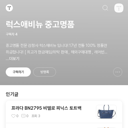
검색하기
티스토리
럭스애비뉴 중고명품
구독자
4
중고명품 전문 감정사 럭스애비뉴 입니다! 17년 전통 100% 정품만
취급합니다! [ 최고가 현금매입/위탁 판매 , 해외구매대행 , 레어빈티
지 아이템 ]
...더보기
구독하기
방명록
신고하기 레이어
열기
인기글
프라다 BN2795 비텔로 피닉스 토트백
0
0
조회
3