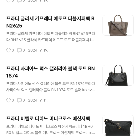
0
0
2024. 9. 19.
트 블루 컬러에금장으로된 프라다 로고가매우 고급스러운
여성용 지갑입니다 스타일리쉬하면서도 내구성이 강해편
하게 사용하시기 좋답니다 사용감 보이는 깨끗한 중고상품
프라다 글라세 카프레더 에토프 더블지퍼백 B
으로모서리 부분 미세한 때탐 보이며자연스러운 사용감으
N2625
로 편하게 사용하시기 좋습니다 저렴한 가격에 만나보세
글 내용
요 사이즈 : 19 * 11 CM부속품 : 택 + 개런티카드 + 자체
프라다 글라세 카프레더 에토프 더블지퍼백 BN2625프라
제작더스트백 + 케이스구매처 : 2 0 1 3 년 현대백화
다 BN2625 글라세 카프레더 에토프 토트 더블지퍼백.lu
점 https://luxavenue.co.kr/goods/view?no=1
xavenue.co.kr프라다 더블 지퍼 토트 2 - W A Y 백 입
작성시간
0
0
2024. 9. 19.
600171099 프라다 사피아노 지퍼 장지갑 블루지갑 1M
니다정확한 제품명은 B N 2 6 2 5 입니다 부드러운 글라
134..
세 카프 로 제작 되었으며세련된 컬러감과 부드러운 재질
감이고급스러움운 제품입니다 제품 전면의 프라다 로고장
프라다 사피아노 럭스 갤러리아 블랙 토트 BN
식이 바디의 광택과우아하게 어우려져 멋스러운 아이템입
1874
니다 전체적으로 미세한 생활 사용감 정도 보이며별도의
글 내용
데미지 없는 깨끗한 중고상품입니다내외부 오염 얼룩 전혀
프라다 사피아노 럭스 갤러리아 블랙 토트 BN1874프라다
없습니다 내부 공간이 넉넉하며 공간분리가실용적으로 이
사피아노 럭스 갤러리아 블랙 BN1874 토트 숄더.luxave
루어져잇어 데일리백으로 좋습니다. 조절가능한 스트랩이
nue.co.kr프라다 사피아노 토트백 입니다정식 모델명칭
작성시간
0
0
2024. 9. 11.
분리 가능하여토트 & 숄더백으로 다양하게 연출 하실수 있
은 B N 1 8 7 4 이며 매우 깨끗한 중고상품으로전시상품
습니다많은 관심 부탁드립니다 사이즈 : ..
수준의 컨디션입니다모서리 역시 최상급입니다 클래식 블
랙 + 골드 컬러입니다공식 매장 보증서까지 포함된 완벽한
프라다 비텔로 다이노 미니크로스 메신저백
정품많은 관심 부탁드려요 사이즈 : 33.5 * 23CM 폭 13.
글 내용
프라다 비텔로 다이노 미니크로스 메신저백프라다 1BH0
5CM부속품 : 택 + 개런티카드 + 자체제작더스트백 + 크
50 비텔로 다이노 블랙 미니크로스 메신저백 크로스.luxa
로스스트랩구매처 : 2 0 1 5 년 신세계백화점 http
venue.co.kr프라다 다이노레더 크로스백입니다인기 높
s://luxavenue.co.kr/goods/view?no=160017103