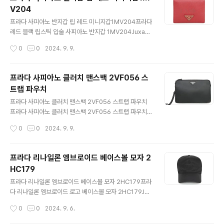
요 사이즈 : 밑가로 28 윗가로 19 세로 18.5CM 끈높이 2
V204
4CM부속품 : 게런티카드 + 보증서 + 더스트백구매처 : 2
글 내용
0 2 2 년 신세계백화점 https://luxavenue.co.kr/g
프라다 사피아노 반지갑 립 레드 미니지갑1MV204프라다
oods/view?no=1600170804 프라다 클레오 브러시
레드 블랙 립스틱 입술 사피아노 반지갑 1MV204.luxav
드 숄더백 블랙 호보백 1BC499프라다 클레오 브러시드
enue.co.kr 프라다의 신형 컴팩트 반지갑입니다정확한
작성시간
0
0
2024. 9. 9.
가죽 숄더백 호보백 블랙 호보백 1BC499..
모델명 1 M V 2 0 4 입니다사피아노 소재이며 화사한 레
드 컬러입니다 안감은 블랙 컬러에 깜찍한 프린팅입니
다 카드슬롯 4개 , 동전수납칸 1 개 , 지폐수납칸 1 개입니
프라다 사피아노 클러치 맨스백 2VF056 스
다내부 간편 수납력 끝내줍니다 상태는 실물 사진 그대로
트랩 파우치
깨끗한 중고 컨디션으로 금속장식도 깨끗하며모서리 부분
글 내용
미세 때탐 정도입니다 많은 관심 부탁드려요 사이즈 : 11.1
프라다 사피아노 클러치 맨스백 2VF056 스트랩 파우치
* 8.8 CM부속품 : 게런티카드 + 보증서 + 자체제작더스
프라다 사피아노 클러치 맨스백 2VF056 스트랩 파우치.l
트백 https://luxavenue.co.kr/goods/view?no
uxavenue.co.kr 프라다의 사피아노 클러치 입니다남녀
작성시간
0
0
2024. 9. 9.
=1600170785 프라다 사피아노 반지갑 ..
모두 사용가능하시답니다 탈부착 가능한 스트랩이 달려 있
어서손목에 걸고 사용하시거나 가방 뒷면 밴드를 이용하여
좀더 간편하게 클러치로 사용하실수 있습니다 내부 수납력
프라다 리나일론 엠브로이드 베이스볼 모자 2
정말 좋습니다반지갑 정도의 카드 수납 있습니다 깨끗한
HC179
중고상품으로기본적인 사용흔적 정도입니다 내외부 오염
글 내용
얼룩 당연히 없습니다사용에 의한 바닥 주름과 스크레치
프라다 리나일론 엠브로이드 베이스볼 모자 2HC179프라
보입니다 많은 관심 부탁드려요 사이즈 : 26.5 * 17CM
다 리나일론 엠브로이드 로고 베이스볼 모자 2HC179.lux
폭 5CM부속품 : 자체제작더스트백 https://luxaven
avenue.co.kr프라다의 리나일론 모자입니다 귀한 라지
작성시간
0
0
2024. 9. 6.
ue.co.kr/goods/view?no=1600170709 프라다 사
사이즈이며남녀 모두 에게 적합한 사이즈입니다 매우 깨끗
피아노..
한 중고상품 이며미세한 사용흔적 정도입니다 많은 관심