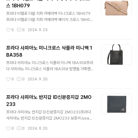
부분 때탐과 마모 보이며내외부 사용흔적 보입니다 많은
스 1BH079
관심 부탁드려요 사이즈 : 11.3 * 9 CM부속품 : 자체제작
글 내용
더스트백 https://luxavenue.co.kr/goods/view?
프라다 비텔로 더블 지퍼 카메라백 미니크로스 1BH079
no=1600171323 프라다 사피아노 지갑 컴팩트 미니지
프라다 비텔로 더블 지퍼 카메라백 베이지 크로스 1BH07
갑 1MV204프라다 사피아노 지갑 베이지 핑크 1MV204.
9.luxavenue.co.kr프라다 비텔로카메라 크로스백입니
작성시간
0
0
2024. 9. 23.
luxavenue.co.kr
다. 실용적이고 고급스러운 소재와더블 지퍼 포인트로베이
지 & 금장 장식과의 조화가고급스러움을 연출합니다 미사
용품과 다를바 없으며전체적으로 매우 깨끗합니다오염 얼
프라다 사피아노 미니크로스 삭플라 미니백 1
룩 전혀 없으며 스크레치 없습니다 컨디션 최상의 럭셔리
BA358
아이템입니다.많은 관심 부탁드려요 사이즈 : 24.5 * 15.5
글 내용
CM 폭 8.5CM부속품 : 택 + 게런티카드 + 더스트
프라다 사피아노 미니크로스 삭플라 미니백 1BA358프라
백 https://luxavenue.co.kr/goods/view?no=1
다 사피아노 미니크로스 삭플라 1BA358 탑핸들 가죽핸
600171276 프라다 비텔로 더블 지퍼 카메라백 미니크로
드백.luxavenue.co.kr 프라다의 최강 인기 아이템사피
작성시간
0
0
2024. 9. 20.
스 1BH079프라다 비텔로 더블 지퍼 카메라백 베이지 크
아노 가죽 미니 핸드백입니다정확한 모델명 1BA358 입
로스..
니다 신세계 백화점에서 2 0 2 2 년 1 2 월 구매후보관해
온 특급 컨디션입니다사용흔적 없습니다 그냥 보관만 해온
프라다 사피아노 반지갑 ID신분증지갑 2MO
상품입니다 최신형 상품으로 인보이스 포함된 완벽 정품입
233
니다22년도 부터 게런티카드가 없이 출시됩니다 현재 매
글 내용
장가격 330만원의 고급 아이템구매당시 받은 모든 부속품
프라다 사피아노 반지갑 ID신분증지갑 2MO233프라다
다 드립니다많은 관심 부탁드려요 사이즈 : 17 * 19.5CM
사피아노 반지갑 ID신분증지갑 2MO233 보증서.luxave
, 스트랩 105~115CM부속품 : 택 + 인보이스 + 더스트백
nue.co.kr 프라다의 사피아노신분증 포켓 지갑 입니다 세
작성시간
0
0
2024. 9. 20.
구매처 : 2 0 2 2 년 1 2 월 신세계백화점 htt..
련된 블루 발티코 컬러로심플한 디자인이며요즘은 찾아보
기 어려운신분증 포켓이 디자인되었습니다 완벽한 새상품