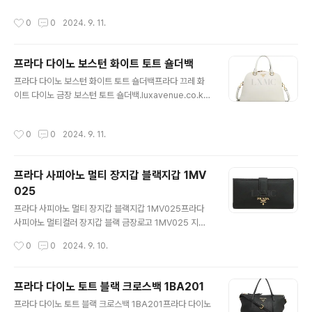
은 미듐 사이즈이며지갑과 핸드폰, 넉넉한 소지품 수납 가
8 프라다 사피아노 럭스 갤러리아 블랙 토트 BN1874프라
작성시간
0
0
2024. 9. 11.
능하세요여행이나 가벼운 외출시 적합한 에브리데이백 모
다 사피아노 럭스 갤러리아 블..
서리 희미한 닳음 정도그리고 생활 스크레치 정도랍니
다 착한 가격에 득템하세요!! 사이즈 : 29 * 18 CM부속품
프라다 다이노 보스턴 화이트 토트 숄더백
: 자체제작더스트백 https://luxavenue.co.kr/goo
글 내용
ds/view?no=1600170993 프라다 비텔로 다이노 미
프라다 다이노 보스턴 화이트 토트 숄더백프라다 끄레 화
니크로스 메신저백프라다 1BH050 비텔로 다이노 블랙
이트 다이노 금장 보스턴 토트 숄더백.luxavenue.co.kr
미니크로스 메신저백 크로스.luxavenue.co.kr
프라다의 비텔로 다이노컨버터블 토트 겸 숄더백입니다 세
련된 화이트 끄레 + 골드 컬러로 되어있는견고하며 가벼운
작성시간
0
0
2024. 9. 11.
다이노 라인의실용성 높은 라지 사이즈의 보스턴 백 입니
다 내외부 오염 얼룩 없이 정말 깨끗한 중고상품입니다전
시상품 처럼 깨끗합니다 편하게 사용하시기 좋습니다착한
프라다 사피아노 멀티 장지갑 블랙지갑 1MV
가격에 만나보세요 사이즈 : 35 * 25 CM 폭 14 CM부속
025
품 : 더스트백 https://luxavenue.co.kr/goods/vi
글 내용
ew?no=1600170960 프라다 다이노 보스턴 화이트 토
프라다 사피아노 멀티 장지갑 블랙지갑 1MV025프라다
트 숄더백프라다 끄레 화이트 다이노 금장 보스턴 토트 숄
사피아노 멀티컬러 장지갑 블랙 금장로고 1MV025 지갑.l
더백.luxavenue.co.kr
uxavenue.co.kr 프라다의 사피아노 바이컬러 장지갑입
작성시간
0
0
2024. 9. 10.
니다 정확한 모델명은 1 M V 0 2 5 고급스러운 블랙 컬러
에 금장 프라다 로고특히 내부 멀티 컬러가 가미된 디자인
입니다 동일 라인중에 제일 높은 가격의 상품입니다매우
프라다 다이노 토트 블랙 크로스백 1BA201
고급스러운 여성용 지갑입니다 카드수납도 충분하고 동전
글 내용
프라다 다이노 토트 블랙 크로스백 1BA201프라다 다이노
도 넣을수 있는정말 실용적인 제품이랍니다 중고상품이지