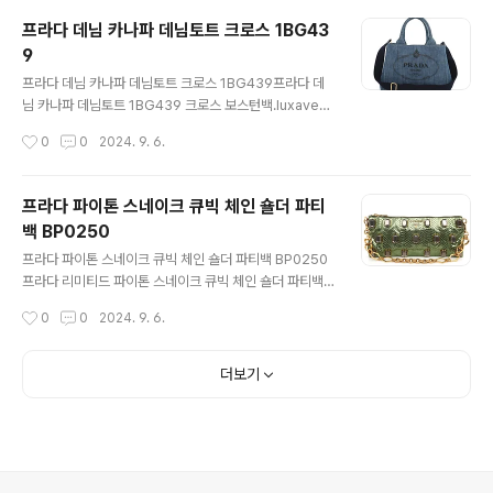
부탁드려요 사이즈 : L size , 챙길이 7.3 CM부속품 : 택
프라다 데님 카나파 데님토트 크로스 1BG43
+ 자체제작더스트백 https://luxavenue.co.kr/go
9
ods/view?no=1600170701 프라다 리나일론 엠브로
글 내용
이드 베이스볼 모자 2HC179프라다 리나일론 엠브로이드
프라다 데님 카나파 데님토트 크로스 1BG439프라다 데
로고 베이스볼 모자 2HC179.luxavenue.co.kr
님 카나파 데님토트 1BG439 크로스 보스턴백.luxavenu
e.co.kr프라다의 레어 아이템카나파 토트백입니다 인기많
작성시간
0
0
2024. 9. 6.
은 작은 사이즈로가볍고 실용성이 좋아 큰 사랑을 받고있
습니다 귀한 데님 캔버스로 제작되었으며블랙 스트랩으로
숄더부터 크로스까지 연출가능하며어깨끈이 넓어 편하답
프라다 파이톤 스네이크 큐빅 체인 숄더 파티
니다 전체적으로 매우매우 깨끗하며아주 미세한 때탐 정도
백 BP0250
느껴집니다 가격대비 만족도 높은 인기 아이템입니다많은
글 내용
관심 부탁드려요 사이즈 : 29.5 * 19.5CM 폭14CM부속
프라다 파이톤 스네이크 큐빅 체인 숄더 파티백 BP0250
품 : 자체제작더스트백 https://luxavenue.co.kr/g
프라다 리미티드 파이톤 스네이크 큐빅 체인 숄더 파티백
oods/view?no=1600170667 프라다 데님 카나파 데
BP0250 클러치.luxavenue.co.kr프라다 한정판파이손
작성시간
0
0
2024. 9. 6.
님토트 크로스 1BG439프라다 데님 카나파 데님토트 1B
체인 숄더 백입니다 귀한 레어 아이템지갑과 핸드폰, 간단
G..
한 소지품수납하실수 있습니다 매우 깨끗한 중고상품이며
거의 전시품 수준 컨디션 유지하고있습니다보관상의 주름
더보기
정도입니다 묵직한 골드 체인포스 넘치는 컬러의 스네이크
레더 많은 관심 부탁드립니다 사이즈 : 31.5 * 14CM 체인
길이 55CM부속품 : 더스트백 https://luxavenue.c
o.kr/goods/view?no=1600170564 프라다 파이톤
스네이크 큐빅 체인 숄더 파티백 BP0250프라다 리미티