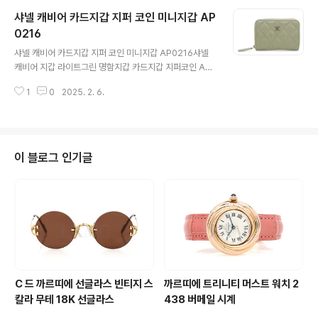
이템 브롯치 입니다 진한 24K 느낌 옐로우골드 컬러 CC
샤넬 캐비어 카드지갑 지퍼 코인 미니지갑 AP
로고에포스 최강입니다 완벽한 새상품으로 보관만 해왔습
니다절대 놓치지 마세요 사이즈 : 체인제외 5.6 X 3.3 CM
0216
글 내용
부속품 : 택 + 더스트백 + 케이스 + 쇼핑백각 인 : 2 0 2
샤넬 캐비어 카드지갑 지퍼 코인 미니지갑 AP0216샤넬
4 https://luxavenue.co.kr/goods/view?no=1
캐비어 지갑 라이트그린 명함지갑 카드지갑 지퍼코인 AP
600172438 샤넬 드래곤 브로치 LUNAR NEW YEAR
0216.luxavenue.co.kr샤넬의 캐비어 카드 + 명함 지갑
CC로고브롯치샤넬 드래..
1
0
2025. 2. 6.
입니다 설명이 필요없는 최고의 인기그리고 중요한 컬러크
루즈 컬러 라이트 그린입니다금속장식은 모두 샤이닝 골드
입니다 제품은 보관이 철저한 지퍼 클로짓 상품으로총 3개
의 컴파트먼트이며각각 신용카드 2~ 3 장 정도씩 수납 하
시면 적당할듯 하며카드 or 명함,신분증을 넣으셔도 되구
이 블로그 인기글
요지폐를 접어서 보관하실수 있습니다 완벽한 새상품 풀셋
으로선물하시기에 매우 좋은 상품입니다 많은 관심 부탁드
립니다 사이즈 : 7.5 × 10.5 × 2 CM부속품 : 북렛 + 더스
트백 + 케이스 + 쇼핑백 https://luxavenue.co...
C 드 까르띠에 선글라스 빈티지 스
까르띠에 트리니티 머스트 워치 2
칼라 무테 18K 선글라스
438 버메일 시계