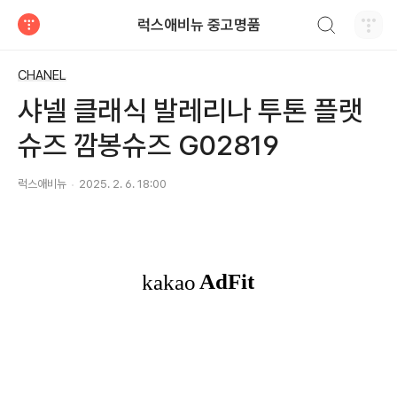
검색하기
럭스애비뉴 중고명품
티스토리
CHANEL
샤넬 클래식 발레리나 투톤 플랫
슈즈 깜봉슈즈 G02819
럭스애비뉴
2025. 2. 6. 18:00