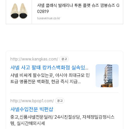
샤넬 클래식 발레리나 투톤 플랫 슈즈 깜봉슈즈 G
02819
luxavenue.co.kr
http://www.kangkas.com/
광고
샤넬 사고 팔때 캉카스백화점 실속있고
합리적인 샤넬 쇼핑
샤넬 비싸게 팔수있는곳, 아시아 최대규모 민
트급 명품전문 백화점, 현금 즉시 지급
CHANEL 시그니처 VIP 쇼룸 OPEN,
CHANEL 제품 최다 보유
http://www.bpop1.com/
광고
샤넬수입전문 빅펀샵
중고,신품샤넬전문딜러/ 24시친절상담, 자체정밀감정시스
템, 실시간해외시세