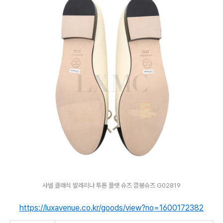
샤넬 클래식 발레리나 투톤 플랫 슈즈 깜봉슈즈 G02819
https://luxavenue.co.kr/goods/view?no=1600172382