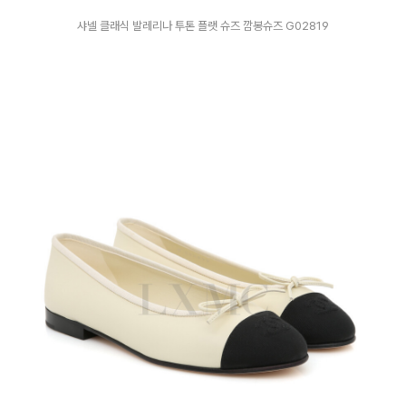
샤넬 클래식 발레리나 투톤 플랫 슈즈 깜봉슈즈 G02819