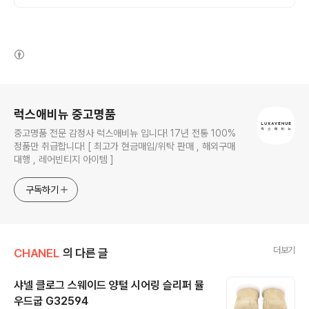
(새창열림)
로그 정보
럭스애비뉴 중고명품
중고명품 전문 감정사 럭스애비뉴 입니다! 17년 전통 100%
정품만 취급합니다! [ 최고가 현금매입/위탁 판매 , 해외구매
대행 , 레어빈티지 아이템 ]
구독하기
더보기
CHANEL
의 다른 글
샤넬 클로그 스웨이드 양털 시어링 슬리퍼 뮬
우드굽 G32594
글 내용