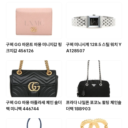
구찌 GG 마몬트 마몽 미니지갑 핑
구찌 미니시계 128.5 스틸 워치 Y
크지갑 456126
A128507
구찌 GG 마몽 마틀라세 체인 숄더
프라다 나일론 포코노 퀼팅 체인숄
백 미니백 446744
더백 1BB903