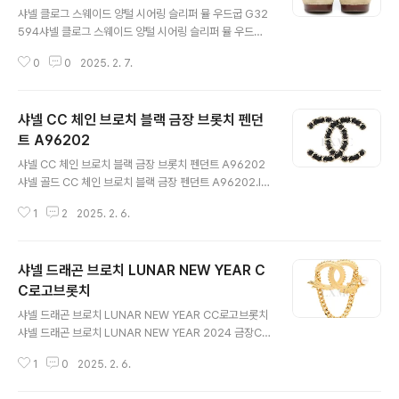
샤넬 클로그 스웨이드 양털 시어링 슬리퍼 뮬 우드굽 G32
594샤넬 클로그 스웨이드 양털 시어링 슬리퍼 뮬 우드굽
G32594.luxavenue.co.kr 샤넬의 클로그 입니다스웨
0
0
2025. 2. 7.
이드와 쉬어링 소재정말 따듯함 감촉입니다 완벽한 새상품
으로 입고 되었습니다 38사이즈로 한국 245~250MM
추천드려요많은 관심 부탁드려요 사이즈 : 38C SIZE , 앞
샤넬 CC 체인 브로치 블랙 금장 브롯치 펜던
굽1.5CM , 뒷굽 5.5CM부속품 : 택 + 더스트백 + 케이스
+ 쇼핑백 https://luxavenue.co.kr/goods/vie
트 A96202
글 내용
w?no=1600172481 샤넬 클로그 스웨이드 양털 시어링
샤넬 CC 체인 브로치 블랙 금장 브롯치 펜던트 A96202
슬리퍼 뮬 우드굽 G32594샤넬 클로그 스웨이드 양털 시
샤넬 골드 CC 체인 브로치 블랙 금장 펜던트 A96202.lu
어링 슬리퍼 뮬 우드굽 G32594.luxavenue.co.kr
xavenue.co.kr샤넬의 아이코닉 아이템입니다 명칭만 브
1
2
2025. 2. 6.
로치일뿐가방장식 또는목걸이 펜던트 , 모자에 장식모든
의류에 부착하여더욱 빛을 발할수 있는실용성 최강 아이템
입니다 인기 높은 골드 컬러 C C 로고에블랙 램스킨 레더
샤넬 드래곤 브로치 LUNAR NEW YEAR C
가죽 꼬임 입니다포스 최강입니다 완벽한 새상품입니다절
대 놓치지 마세요 사이즈 : 37.7 X 48.8 CM부속품 : 택 +
C로고브롯치
글 내용
더스트백 + 케이스 + 쇼핑백각 인 : 2 0 2 5 https://l
샤넬 드래곤 브로치 LUNAR NEW YEAR CC로고브롯치
uxavenue.co.kr/goods/view?no=160017243
샤넬 드래곤 브로치 LUNAR NEW YEAR 2024 금장CC
9 샤넬 CC 체인 브로치 블랙 금장 브롯치 펜던트 A9620
로고.luxavenue.co.kr샤넬의 VIP 아이템입니다 명칭만
2샤넬 골드 CC 체인 브로치..
1
0
2025. 2. 6.
브로치일뿐가방장식 또는목걸이 펜던트 , 모자에 장식마지
막 의류에 부착하여더욱 빛을 발할수 있는실용성 최강 아