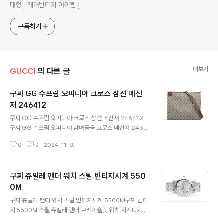
대행 , 레어빈티지 아이템 ]
구독하기
더보기
GUCCI
의 다른 글
구찌 GG 수프림 오피디아 크로스 삼선 메신
저 246412
글 내용
구찌 GG 수프림 오피디아 크로스 삼선 메신저 246412
구찌 GG 수프림 오피디아 남녀공용 크로스 메신저 2464
12.luxavenue.co.kr구찌의 수프림 오피디아 PVC남녀
0
0
2024. 11. 8.
공용 크로스백입니다 제일 큰 사이즈 제품이며P V C 소재
로 되어있어오염에 강한 상품입니다언제 어디서나 실용적
으로 사용가능하십니다 편하게 사용한 중고상품으로전체
구찌 쥬빌레 팬더 워치 스틸 빈티지시계 550
적으로 기본적인 사용흔적 보이며모서리 부분 미세 닳음
정도 보입니다내외부 오염 얼룩은 없습니다 자연스러운 사
0M
글 내용
용감으로편하게 사용하시기 좋습니다착한 가격에 만나보
구찌 쥬빌레 팬더 워치 스틸 빈티지시계 5500M구찌 빈티
세요 사이즈 : 34.5 * 29 CM부속품 : 자체제작더스트
지 5500M 스틸 쥬빌레 팬더 브레이슬릿 워치 시계luxav
백 https://luxavenue.co.kr/goods/view?no=1