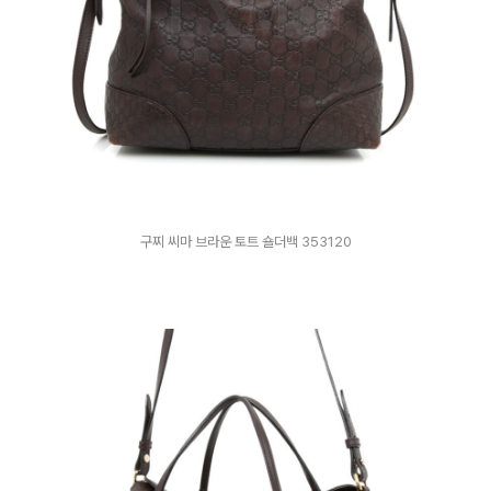
구찌 씨마 브라운 토트 숄더백 353120