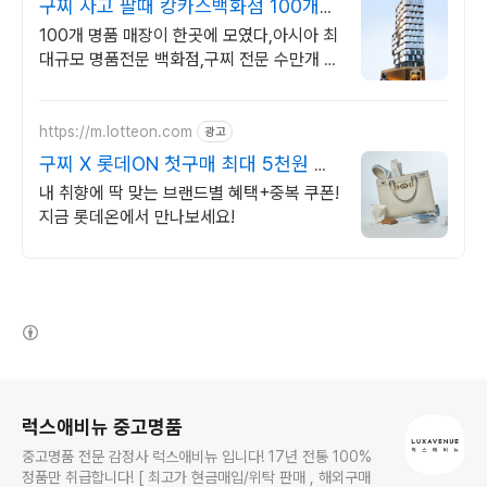
구찌 사고 팔때 캉카스백화점 100개
명품 매장이 한곳에
100개 명품 매장이 한곳에 모였다,아시아 최
대규모 명품전문 백화점,구찌 전문 수만개 명
품을 한곳에서 직접 보고 사는 즐거움
GUCCI 전제품 다양하게 보유
https://m.lotteon.com
광고
구찌 X 롯데ON 첫구매 최대 5천원 혜
택!
내 취향에 딱 맞는 브랜드별 혜택+중복 쿠폰!
지금 롯데온에서 만나보세요!
(새창열림)
로그 정보
럭스애비뉴 중고명품
중고명품 전문 감정사 럭스애비뉴 입니다! 17년 전통 100%
정품만 취급합니다! [ 최고가 현금매입/위탁 판매 , 해외구매