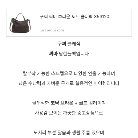
구찌 씨마 브라운 토트 숄더백 353120
luxavenue.co.kr
구찌
클래식
씨마
탑핸들백입니다
탈부착 가능한 스트랩으로
다양한 연출 가능하며
넓은 수납력과 가벼운 무게로 실용적인 아이템입니다
클래식한
코냑 브라운
+
골드
컬러이며
사용감 보이는 깨끗한 중고상품으로
모서리 부분 닳음과 생활 주름 있으며