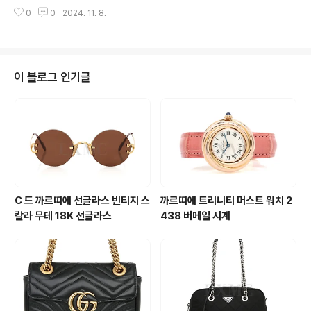
enue.co.kr구찌의 빈티지 5500 컬렉션중형 스틸 시계
600171687 구찌 GG 수프림 오피디아 크로스 삼선 메
0
0
2024. 11. 8.
입니다 5500 M 모델로 중형요즘 추세엔 여성분에게 적합
신저 24..
합니다 기본 남성 손목까지는 어울리며상남자 손목 두께의
남성분에게는 좀 작을듯 합니다 세련된 실버 무광 컬러 인
덱스에편한 브레이슬릿 디자인 입니다 전시상품 수준으로
전체 폴리싱과 기계점검 완료했습니다 편하게 사용하시기
이 블로그 인기글
좋은 기본 쿼츠 아이템남녀 모두 사용하시기 정말 좋답니
다 많은 관심 부탁드려요 사이즈 : 용두제외 35MM , 용두
포함 36.7MM안쪽둘레 19CM부속품 : 일반케이
스 https://luxavenue.co.kr/goods/view?no=1
6001..
C 드 까르띠에 선글라스 빈티지 스
까르띠에 트리니티 머스트 워치 2
칼라 무테 18K 선글라스
438 버메일 시계