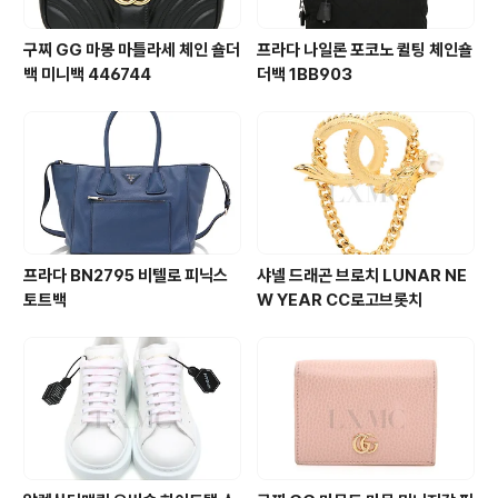
구찌 GG 마몽 마틀라세 체인 숄더
프라다 나일론 포코노 퀼팅 체인숄
백 미니백 446744
더백 1BB903
프라다 BN2795 비텔로 피닉스
샤넬 드래곤 브로치 LUNAR NE
토트백
W YEAR CC로고브롯치